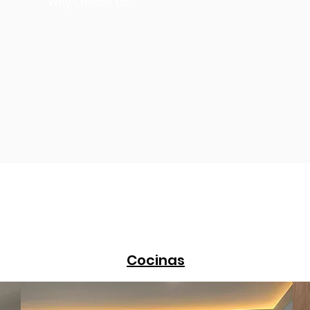
Why Choose Us
brindando comodidad y belleza en cada
 oficina. Confía en nosotros para hace
royectos y convertir tus sueños en real
uestros Servici
Cocinas