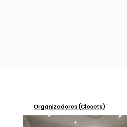
clientes, 
su hogar u
tus p
N
Organizadores (Closets)