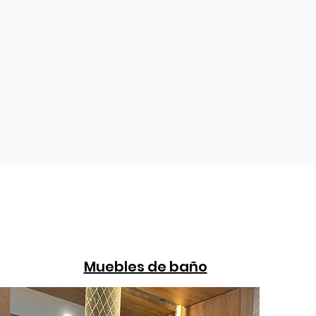
 rincón de
r realidad
idad.
os
Muebles de baño