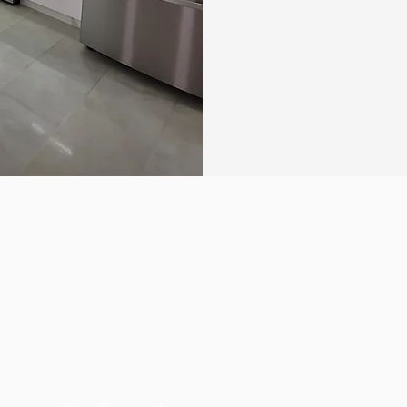
elegancia y funcion
apasionados y una lar
More About Us
¿Por qué elegirnos?
a misión es ofrecer soluciones innovad
zadas que superen las expectativas de