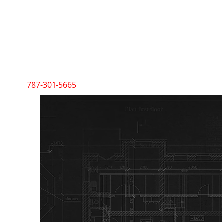
787-301-5665
Tu solución 