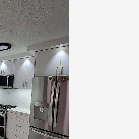
Somos l
The Leadi
diseño 
Remodeli
de mue
interior
I'm a paragraph. Click here
It’s easy. Just click “Edit Te
own content and make chan
dedicados a transfo